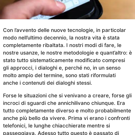
a
g
o
Con l’avvento delle nuove tecnologie, in particolar
modo nell’ultimo decennio, la nostra vita è stata
completamente ribaltata. I nostri modi di fare, le
nostre usanze, le nostre metodologie e quant’altro: è
stato tutto sistematicamente modificato compresi
gli approcci, i dialoghi e, perché no, in un senso
molto ampio del termine, sono stati riformulati
anche i contenuti dei dialoghi stessi.
Forse le situazioni che si venivano a creare, forse gli
incroci di sguardi che annichilivano chiunque. Era
tutto completamente diverso e molto probabilmente
anche più bello da vivere. Prima vi erano i confronti
telefonici, le lunghe chiacchierate mentre si
passeggiava. Adesso tutto questo è passato di