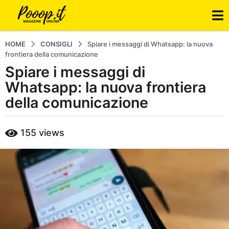
HOME
CONSIGLI
Spiare i messaggi di Whatsapp: la nuova
frontiera della comunicazione
Spiare i messaggi di
8
a
Whatsapp: la nuova frontiera
n
della comunicazione
n
i
b
155
views
a
y
p
g
o
o
o
8
p
a
n
n
i