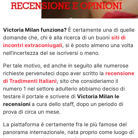
a
g
o
Victoria Milan funziona?
È certamente una di quelle
domande che, chi è alla ricerca di un buoni
siti di
incontri extraconiugali
, si è posto almeno una volta
nell’incertezza del se iscriversi o meno.
Per tale motivo, ed anche in seguito alle numerose
richieste pervenuteci dopo aver scritto la
recensione
di Tradimenti Italiani
, sito che consideriamo il
numero 1 nel settore adulterio abbiamo deciso di
testare il portale e scrivere di
Victoria Milan le
recensioni
a cura dello staff, dopo un periodo di
prova di circa un mese.
La piattaforma è certamente fra le più famose del
panorama internazionale, nata proprio come luogo di