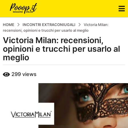
HOME
INCONTRI EXTRACONIUGALI
Victoria Milan:
recensioni, opinioni e trucchi per usarlo al meglio
Victoria Milan: recensioni,
6
a
opinioni e trucchi per usarlo al
n
meglio
n
i
b
299
views
a
y
p
g
o
o
o
5
p
a
n
n
i